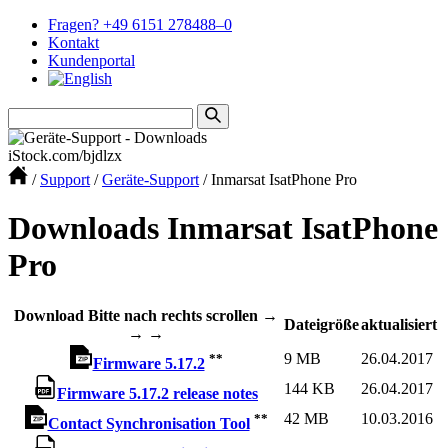
Fragen? +49 6151 278488–0
Kontakt
Kundenportal
iStock.com/bjdlzx
/
Support
/
Geräte-Support
/
Inmarsat IsatPhone Pro
Downloads Inmarsat IsatPhone
Pro
Download
Bitte nach rechts scrollen →
Dateigröße
aktualisiert
→ →
9 MB
26.04.2017
**
Firmware 5.17.2
144 KB
26.04.2017
Firmware 5.17.2 release notes
42 MB
10.03.2016
**
Contact Synchronisation Tool