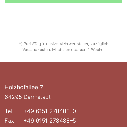
*) Preis/Tag inklusive Mehrwertsteuer, zuzüglich
Versandkosten. Mindestmietdauer: 1 Woche.
Footer
Holzhof­allee 7
64295 Darmstadt
Tel
+49 6151 278488–0
Fax
+49 6151 278488–5