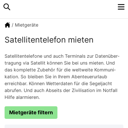
Search
M
/
Mietgeräte
Satellitentelefon mieten
Satel­li­ten­te­lefone und auch Terminals zur Daten­über­
tragung via Satellit können Sie bei uns mieten. Und
das komplette Zubehör für die weltweite Kommu­ni­
kation. So bleiben Sie in Ihrem Abenteu­er­urlaub
erreichbar. Können Wetter­daten für die Segel­jacht
abrufen. Und auch Abseits der Zivili­sation im Notfall
Hilfe alarmieren.
Mietgeräte filtern