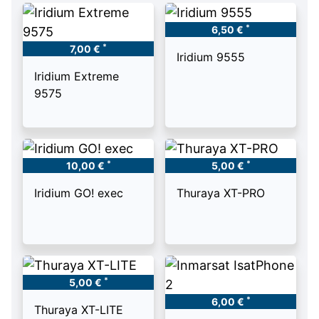
*
6,50 €
*
7,00 €
Iridium 9555
Iridium Extreme
9575
*
*
10,00 €
5,00 €
Iridium GO! exec
Thuraya XT-PRO
*
5,00 €
*
6,00 €
Thuraya XT-LITE