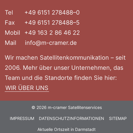
Tel
+49 6151 278488–0
Fax
+49 6151 278488–5
Mobil
+49 163 2 86 46 22
Mail
info@m-cramer.de
Wir machen Satel­li­ten­kom­mu­ni­kation – seit
2006. Mehr über unser Unter­nehmen, das
Team und die Standorte finden Sie hier:
WIR ÜBER UNS
© 2026 m-cramer Satellitenservices
IMPRESSUM
DATENSCHUTZINFORMATIONEN
SITEMAP
Aktuelle Ortszeit in Darmstadt