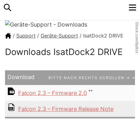
Search
M
iStock.com/bjdlzx
/
Support
/
Geräte-Support
/
IsatDock2 DRIVE
Downloads IsatDock2 DRIVE
Download
BITTE NACH RECHTS SCROLLEN → → 
**
Falcon 2.3 – Firmware 2.0
Falcon 2.3 – Firmware Release Note