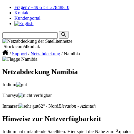
Fragen? +49 6151 278488–0
Kontakt
Kundenportal
iStock.com/4kodiak
/
Support
/
Netzabdeckung
/
Namibia
Netzabdeckung Namibia
Iridium
Thuraya
Inmarsat
62° - Nord
Elevation - Azimuth
Hinweise zur Netzverfügbarkeit
Iridium hat umlaufende Satelliten. Hier spielt die Nähe zum Äquator