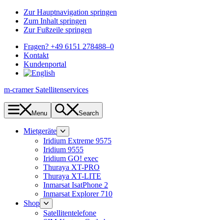
Zur Hauptnavigation springen
Zum Inhalt springen
Zur Fußzeile springen
Fragen? +49 6151 278488–0
Kontakt
Kundenportal
m-cramer Satellitenservices
Menu
Search
Mietgeräte
Iridium Extreme 9575
Iridium 9555
Iridium GO! exec
Thuraya XT-PRO
Thuraya XT-LITE
Inmarsat IsatPhone 2
Inmarsat Explorer 710
Shop
Satellitentelefone