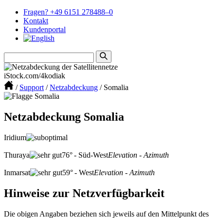
Fragen? +49 6151 278488–0
Kontakt
Kundenportal
iStock.com/4kodiak
/
Support
/
Netzabdeckung
/
Somalia
Netzabdeckung Somalia
Iridium
Thuraya
76° - Süd-West
Elevation - Azimuth
Inmarsat
59° - West
Elevation - Azimuth
Hinweise zur Netzverfügbarkeit
Die obigen Angaben beziehen sich jeweils auf den Mittelpunkt des