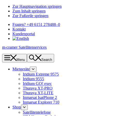
Zur Hauptnavigation springen
Zum Inhalt springen
Zur Fußzeile springen
Fragen? +49 6151 278488–0
Kontakt
Kundenportal
m-cramer Satellitenservices
Menu
Search
Mietgeräte
Iridium Extreme 9575
Iridium 9555
Iridium GO! exec
Thuraya XT-PRO
Thuraya XT-LITE
Inmarsat IsatPhone 2
Inmarsat Explorer 710
Shop
Satellitentelefone