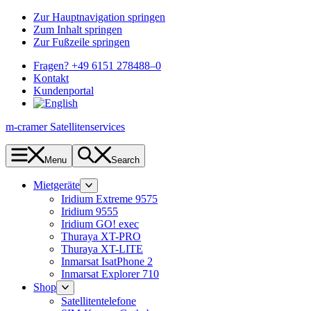
Zur Hauptnavigation springen
Zum Inhalt springen
Zur Fußzeile springen
Fragen? +49 6151 278488–0
Kontakt
Kundenportal
m-cramer Satellitenservices
Menu
Search
Mietgeräte
Iridium Extreme 9575
Iridium 9555
Iridium GO! exec
Thuraya XT-PRO
Thuraya XT-LITE
Inmarsat IsatPhone 2
Inmarsat Explorer 710
Shop
Satellitentelefone