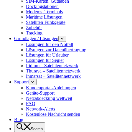
SIM-Karten, Guthaben
Dockingstationen
Modems, Terminals
Maritime Lösungen
Satelliten-Funkgeräte
Zubehör
Tracking
Grundlagen / Lösungen
Lösungen für den Notfall
Lösungen zur Datenübertragung
Lösungen für Urlauber
Lösungen für Segler
Iridium – Satellitennetzwerk
Thuraya – Satellitennetzwerk
Inmarsat – Satellitennetzwerk
Support
Kundenportal-Anleitungen
Geräte-Support
Netzabdeckung weltweit
FAQ
Network-Alerts
Kostenlose Nachricht senden
Blog
Search