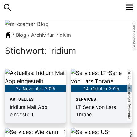
Search
M
iStock.com/AMP
/
Blog
/
Archiv für Iridium
Stichwort: Iridium
R
d
1
4
4
1
,
p
u
b
lic
d
o
m
a
in
(
W
ik
im
e
d
ia
C
o
m
m
o
n
s
)
27. November 2025
14. Oktober 2025
AKTUELLES
SERVICES
Iridium Mail App
LT-Serie von Lars
eingestellt
Thrane