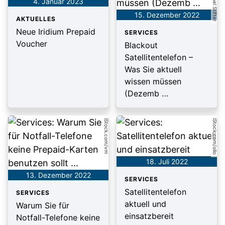
4. Januar 2023
15. Dezember 2022
AKTUELLES
Neue Iridium Prepaid
SERVICES
Voucher
Blackout
Satellitentelefon –
Was Sie aktuell
wissen müssen
(Dezemb …
iStock.com/vm
iStock.com/ollo
18. Juli 2022
13. Dezember 2022
SERVICES
Satellitentelefon
SERVICES
aktuell und
Warum Sie für
einsatzbereit
Notfall-Telefone keine