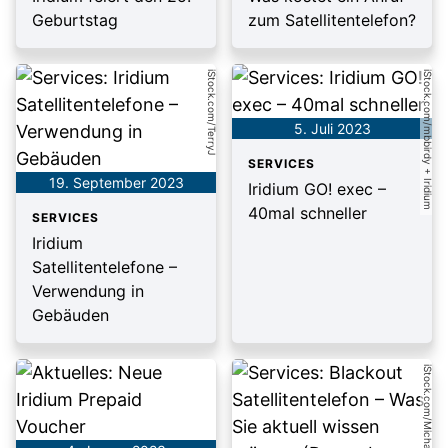
Geburtstag
zum Satellitentelefon?
iStock.com/TerryJ
iStock.com/mbbirdy + Iridium
5. Juli 2023
SERVICES
19. September 2023
Iridium GO! exec –
40mal schneller
SERVICES
Iridium
Satellitentelefone –
Verwendung in
Gebäuden
iStock.com/Michael Stifter