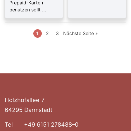
Prepaid-Karten
benutzen sollt …
Seite
Seite
Seite
1
2
3
Nächste Seite »
Footer
Holzhof­allee 7
64295 Darmstadt
Tel
+49 6151 278488–0